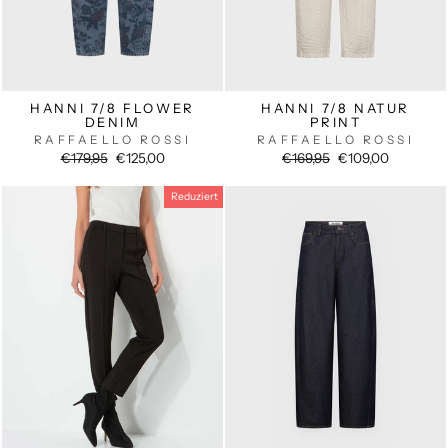
HANNI 7/8 FLOWER
HANNI 7/8 NATUR
DENIM
PRINT
RAFFAELLO ROSSI
RAFFAELLO ROSSI
Normaler
Sonderpreis
Normaler
Sonderpreis
€179,95
€125,00
€169,95
€109,00
Preis
Preis
Reduziert