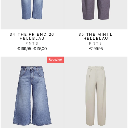
34_THE FRIEND 26
35_THE MINI L
HELLBLAU
HELLBLAU
PNTS
PNTS
Normaler
Sonderpreis
€169,95
€115,00
€199,95
Preis
Reduziert