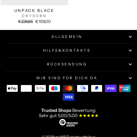
UNPACK BLACK
DRYKORN
Normaler
Sonderpreis
€229,95
€159,00
Preis
ALLGEMEIN
HILFE&KONTAKTE
RÜCKSENDUNG
WIR SIND FÜR DICH DA
Trusted Shops
Bewertung:
Sehr gut 5.00/5.00
★★★★★
© 2026 myMEID made with love