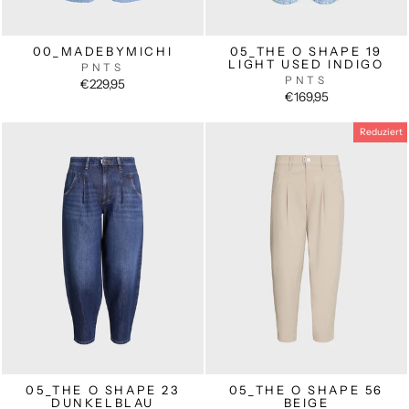
00_MADEBYMICHI
05_THE O SHAPE 19
LIGHT USED INDIGO
PNTS
PNTS
€229,95
€169,95
Reduziert
05_THE O SHAPE 23
05_THE O SHAPE 56
DUNKELBLAU
BEIGE