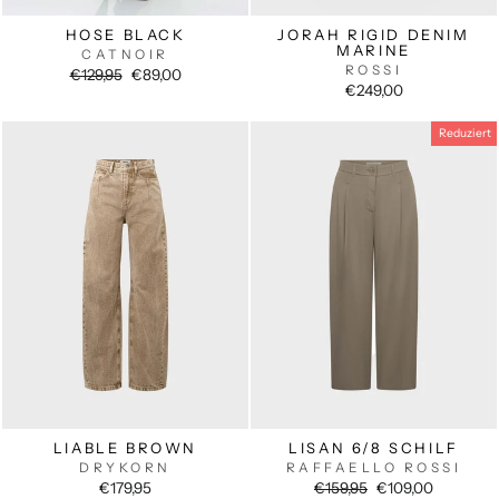
HOSE BLACK
JORAH RIGID DENIM
MARINE
CATNOIR
ROSSI
Normaler
Sonderpreis
€129,95
€89,00
Preis
€249,00
Reduziert
LIABLE BROWN
LISAN 6/8 SCHILF
DRYKORN
RAFFAELLO ROSSI
Normaler
Sonderpreis
€179,95
€159,95
€109,00