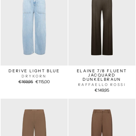
DERIVE LIGHT BLUE
ELAINE 7/8 FLUENT
JACQUARD
DRYKORN
DUNKELBRAUN
Normaler
Sonderpreis
€169,95
€115,00
RAFFAELLO ROSSI
Preis
€149,95