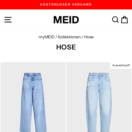
Direkt
KOSTENLOSER VERSAND
zum
Pause
Inhalt
Diashow
SEITENNAVIGATION
SUC
W
myMEID
/
Kollektionen
/
Hose
HOSE
Ausverkauft