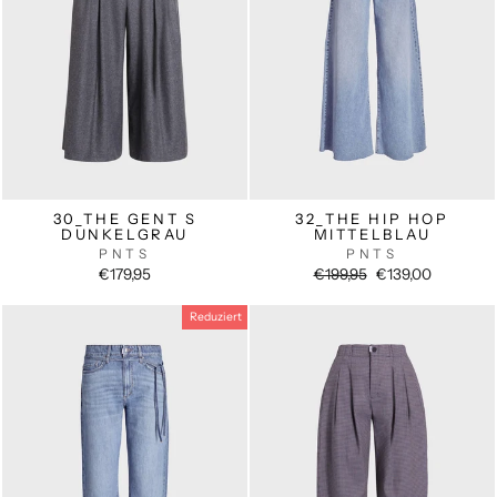
30_THE GENT S
32_THE HIP HOP
DUNKELGRAU
MITTELBLAU
PNTS
PNTS
Normaler
Sonderpreis
€179,95
€199,95
€139,00
Preis
Reduziert