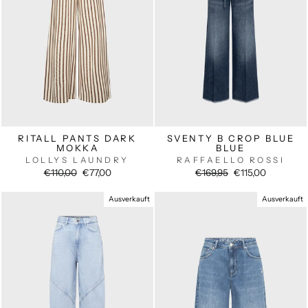
RITALL PANTS DARK
SVENTY B CROP BLUE
MOKKA
BLUE
LOLLYS LAUNDRY
RAFFAELLO ROSSI
Normaler
Sonderpreis
Normaler
Sonderpreis
€110,00
€77,00
€169,95
€115,00
Preis
Preis
Ausverkauft
Ausverkauft