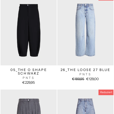
05_THE O SHAPE
26_THE LOOSE 27 BLUE
SCHWARZ
PNTS
PNTS
Normaler
Sonderpreis
€189,95
€129,00
Preis
€229,95
Reduziert