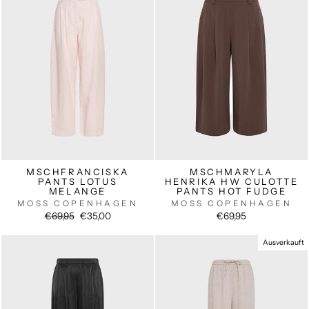
MSCHFRANCISKA
MSCHMARYLA
PANTS LOTUS
HENRIKA HW CULOTTE
MELANGE
PANTS HOT FUDGE
MOSS COPENHAGEN
MOSS COPENHAGEN
Normaler
Sonderpreis
€69,95
€35,00
€69,95
Preis
Ausverkauft