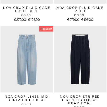
NOA CROP FLUID CADE
NOA CROP FLUID CADE
LIGHT BLUE
REED
ROSSI
ROSSI
Normaler
Sonderpreis
Normaler
Sonderpreis
€279,00
€195,00
€279,00
€195,00
Preis
Preis
Reduziert
NOA CROP LINEN MIX
NOA CROP STRIPED
DENIM LIGHT BLUE
LINEN LIGHTBLUE
GRAPHICAL
ROSSI