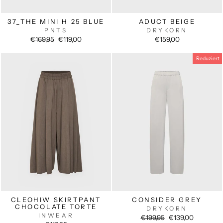
37_THE MINI H 25 BLUE
ADUCT BEIGE
PNTS
DRYKORN
Normaler
Sonderpreis
€169,95
€119,00
€159,00
Preis
Reduziert
CLEOHIW SKIRTPANT
CONSIDER GREY
CHOCOLATE TORTE
DRYKORN
INWEAR
Normaler
Sonderpreis
€199,95
€139,00