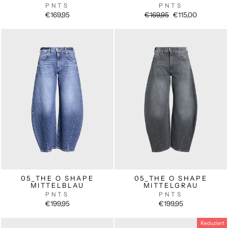
PNTS
PNTS
Normaler
Sonderpreis
€169,95
€169,95
€115,00
Preis
05_THE O SHAPE
05_THE O SHAPE
MITTELBLAU
MITTELGRAU
PNTS
PNTS
€199,95
€199,95
Reduziert