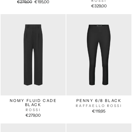
ROSSI
Normaler
Sonderpreis
€279,00
€195,00
Preis
€329,00
NOMY FLUID CADE
PENNY 6/8 BLACK
BLACK
RAFFAELLO ROSSI
ROSSI
€119,95
€279,00