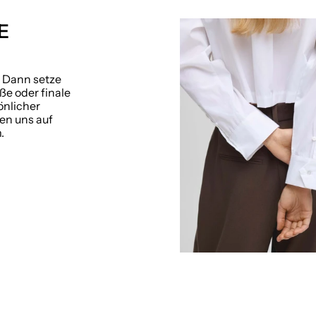
E
? Dann setze
ße oder finale
önlicher
uen uns auf
.