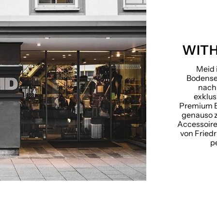
WITH
Meid 
Bodensee
nach
exklu
Premium B
genauso 
Accessoire
von Friedr
p