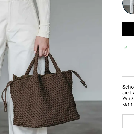
Schön
sie t
Wir s
kanns