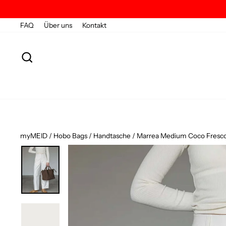
Direkt
zum
Inhalt
FAQ
Über uns
Kontakt
SUCHE
myMEID
/
Hobo Bags
/
Handtasche
/
Marrea Medium Coco Fresc