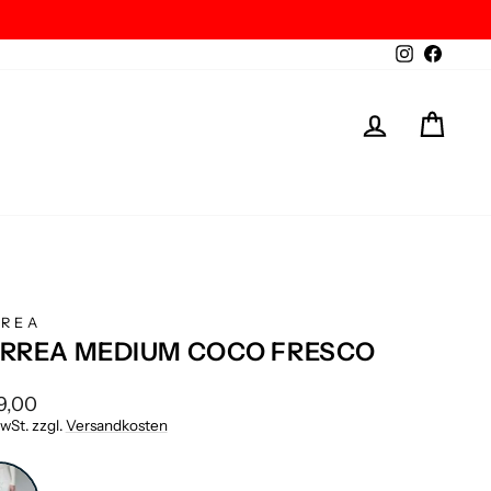
Instagram
Facebo
EINLOGGE
WAR
REA
RREA MEDIUM COCO FRESCO
aler
9,00
MwSt. zzgl.
Versandkosten